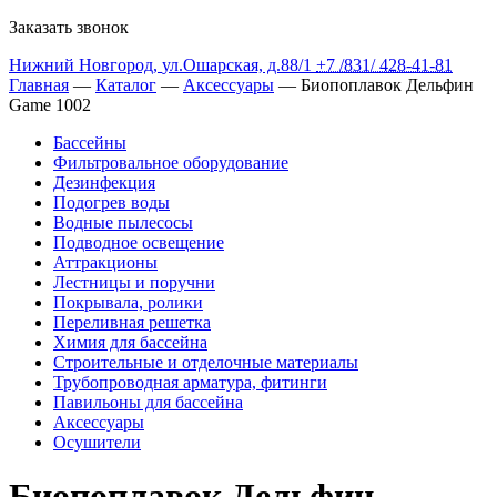
Заказать звонок
Нижний Новгород
,
ул.Ошарская, д.88/1
+7 /831/
428-41-81
Главная
—
Каталог
—
Аксессуары
— Биопоплавок Дельфин
Game 1002
Бассейны
Фильтровальное оборудование
Дезинфекция
Подогрев воды
Водные пылесосы
Подводное освещение
Аттракционы
Лестницы и поручни
Покрывала, ролики
Переливная решетка
Химия для бассейна
Строительные и отделочные материалы
Трубопроводная арматура, фитинги
Павильоны для бассейна
Аксессуары
Осушители
Биопоплавок Дельфин