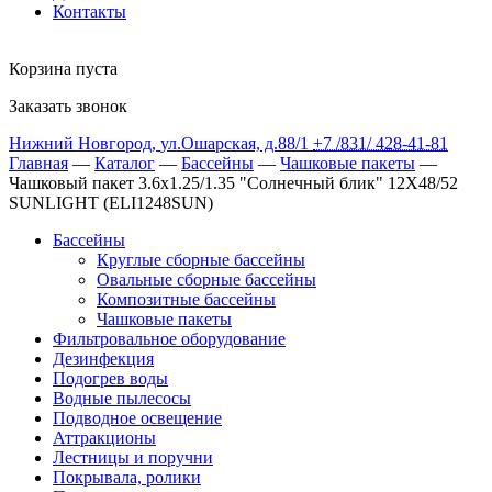
Контакты
Корзина пуста
Заказать звонок
Нижний Новгород
,
ул.Ошарская, д.88/1
+7 /831/
428-41-81
Главная
—
Каталог
—
Бассейны
—
Чашковые пакеты
—
Чашковый пакет 3.6х1.25/1.35 "Солнечный блик" 12X48/52
SUNLIGHT (ELI1248SUN)
Бассейны
Круглые сборные бассейны
Овальные сборные бассейны
Композитные бассейны
Чашковые пакеты
Фильтровальное оборудование
Дезинфекция
Подогрев воды
Водные пылесосы
Подводное освещение
Аттракционы
Лестницы и поручни
Покрывала, ролики