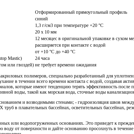
Отформированный прямоугольный профиль
синий
1,3 г/см3 при температуре +20 °С
20 x 10 мм
12 месяцес в оригинальной упаковке в сухом ме
расширяется при контакте с водой
от +10 °С до +40 °С
top Mastic)
24 часа
ом или гвоздей)
не требует времени ожидания
из акриловых полимеров, специально разработанный для уплотне
хание в течении всего времени контакта с водой, создавая акти
риалов, которые имеют тенденцию терять эффективность после п
ивной воды, такой как морская вода, сточные воды канализаци
нованием и возводимыми стенами; - гидроизоляция швов между 
Х труб в плавательных бассейнах, осветительных бассейнах, ре
енных или водопогруженных основаниях. Это приведет к прежде
оду от поверхности и дайте основанию просохнуть в течение нес
ворителями.