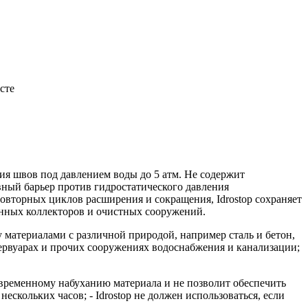
сте
ния швов под давлением воды до 5 атм. Не содержит
вный барьер против гидростатического давления
овторных циклов расширения и сокращения, Idrostop сохраняет
онных коллекторов и очистных сооружений.
материалами с различной природой, например сталь и бетон,
зервуарах и прочих сооружениях водоснабжения и канализации;
временному набуханию материала и не позволит обеспечить
кольких часов; - Idrostop не должен использоваться, если