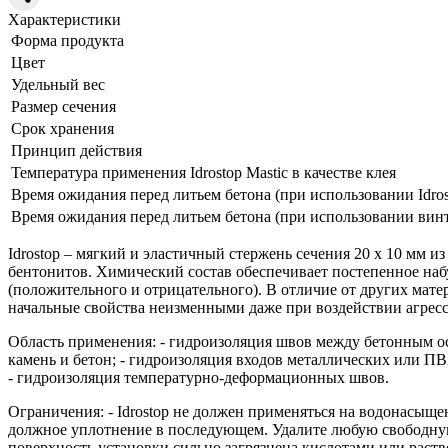
Характеристики
Форма продукта
Цвет
Удельный вес
Размер сечения
Срок хранения
Принцип действия
Температура применения Idrostop Mastic в качестве клея
Время ожидания перед литьем бетона (при использовании Idros
Время ожидания перед литьем бетона (при использовании винт
Idrostop – мягкий и эластичный стержень сечения 20 х 10 мм 
бентонитов. Химический состав обеспечивает постепенное набу
(положительного и отрицательного). В отличие от других мате
начальные свойства неизменными даже при воздействии агресс
Область применения: - гидроизоляция швов между бетонным ос
камень и бетон; - гидроизоляция входов металлических или ПВ
- гидроизоляция температурно-деформационных швов.
Ограничения: - Idrostop не должен применяться на водонасыщ
должное уплотнение в последующем. Удалите любую свободную в
поверхность установки сильно загрязнена кислотами или раст