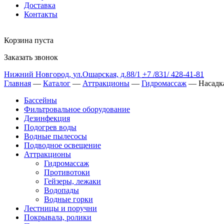
Доставка
Контакты
Корзина пуста
Заказать звонок
Нижний Новгород
,
ул.Ошарская, д.88/1
+7 /831/
428-41-81
Главная
—
Каталог
—
Аттракционы
—
Гидромассаж
— Насадка
Бассейны
Фильтровальное оборудование
Дезинфекция
Подогрев воды
Водные пылесосы
Подводное освещение
Аттракционы
Гидромассаж
Противотоки
Гейзеры, лежаки
Водопады
Водные горки
Лестницы и поручни
Покрывала, ролики