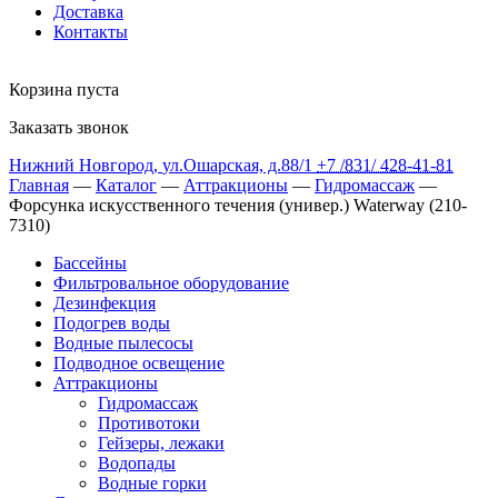
Доставка
Контакты
Корзина пуста
Заказать звонок
Нижний Новгород
,
ул.Ошарская, д.88/1
+7 /831/
428-41-81
Главная
—
Каталог
—
Аттракционы
—
Гидромассаж
—
Форсунка искусственного течения (универ.) Waterway (210-
7310)
Бассейны
Фильтровальное оборудование
Дезинфекция
Подогрев воды
Водные пылесосы
Подводное освещение
Аттракционы
Гидромассаж
Противотоки
Гейзеры, лежаки
Водопады
Водные горки