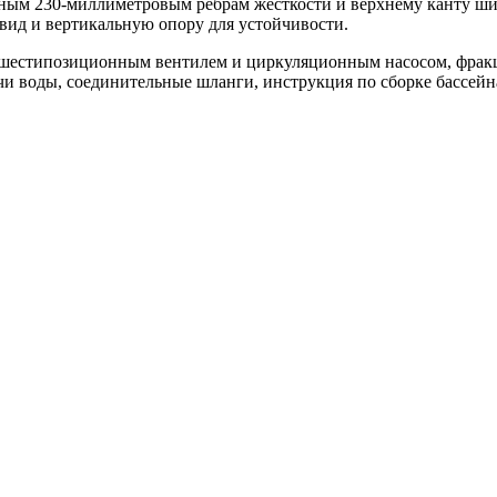
нным 230-миллиметровым ребрам жесткости и верхнему канту ш
ид и вертикальную опору для устойчивости.
 шестипозиционным вентилем и циркуляционным насосом, фракц
чи воды, соединительные шланги, инструкция по сборке бассейн