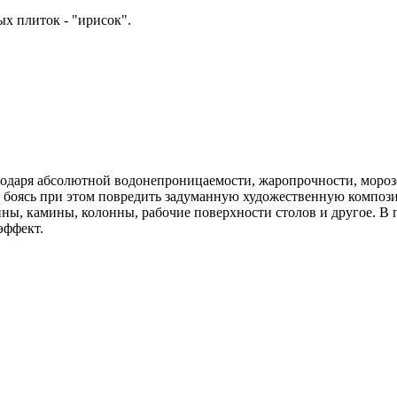
ых плиток - "ирисок".
благодаря абсолютной водонепроницаемости, жаропрочности, мор
 не боясь при этом повредить задуманную художественную компози
, камины, колонны, рабочие поверхности столов и другое. В пр
эффект.