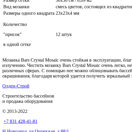
Размер сетки
30x30 см / 0,09 м2
Вид мозаики
смесь цветов, состоящих из квадратн
Размеры одного квадрата
23х23х4 мм
Количество
"ирисок"
12 штук
в одной сетке
Мозаика Bars Crystal Mosaic очень стойкая в эксплуатации, 
излучению. Чистить мозаику Bars Crystal Mosaic очень легко,
различных сферах. С помощью нее можно облицовывать бассейны
окрашивания, благодаря которой удается получить зеркальный 
Олден-Строй
Строительство бассейнов
и продажа оборудования
© 2013-2022
+7 831 428-41-81
Н.Новгород, ул.Ошарская, д.88/1