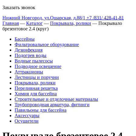
Заказать звонок
Нижний Новгород
,
ул.Ошарская, д.88/1
+7 /831/
428-41-81
Главная
—
Каталог
—
Покрывала, ролики
— Покрывало
брезентовое 2.4 (круг)
Бассейны
Фильтровальное оборудование
Дезинфекция
Подогрев воды
Водные пылесосы
Подводное освещение
Аттракционы
Лестницы и поручни
Покрывала, ролики
Переливная решетка
Химия для бассейна
Строительные и отделочные материалы
Трубопроводная арматура, фитинги
Павильоны для бассейна
Аксессуары
Осушители
Покрывало брезентовое 2.4