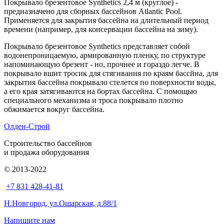
Покрывало брезентовое Synthetics 2,4 м (круглое) -
предназначено для сборных бассейнов Atlantic Pool.
Применяется для закрытия бассейна на длительный период
времени (например, для консервации бассейна на зиму).
Покрывало брезентовое Synthetics представляет собой
водонепроницаемую, армированную пленку, по структуре
напоминающую брезент - но, прочнее и гораздо легче. В
покрывало вшит тросик для стягивания по краям бассйна, для
закрытия бассейна покрывало стелется по поверхности воды,
а его края затягиваются на бортах бассейна. С помощью
специального механизма и троса покрывало плотно
обжимается вокруг бассейна.
Олден-Строй
Строительство бассейнов
и продажа оборудования
© 2013-2022
+7 831 428-41-81
Н.Новгород, ул.Ошарская, д.88/1
Напишите нам