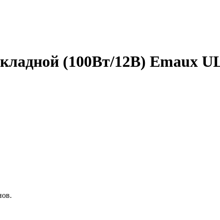
акладной (100Вт/12В) Emaux UL
нов.