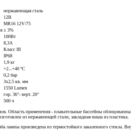
нержавеющая сталь
12В
MR16 12V/75
ия
± 3%
100Вт
8,3А
Класс III
IP68
1,9 кг
+2...+40 ºC
0,2 бар
3x2,5 кв. мм
1550 Lumen
гор. 36°- верт. 20°
500 ч
ов. Область применения - плавательные бассейны облицованных 
зготовлен из нержавеющей стали, закладная ниша из пластика.
лба лампы произведена из термостойкого закаленного стекла. Вн